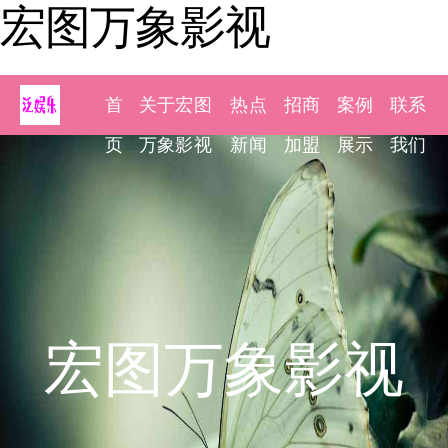
宏图万象影视
首
关于宏图
热点
招商
案例
联系
页
万象影视
新闻
加盟
展示
我们
宏图万象影视