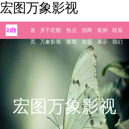
宏图万象影视
首
关于宏图
热点
招商
案例
联系
页
万象影视
新闻
加盟
展示
我们
宏图万象影视